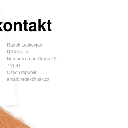
kontakt
Radek Leskovjan
UAX® s.r.o.
Bernartice nad Odrou 131
741 41
Czech republic
email:
radek@uax.cz