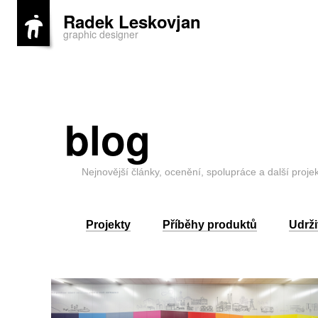
Radek Leskovjan
graphic designer
blog
Nejnovější články, ocenění, spolupráce a další proje
Projekty
Příběhy produktů
Udrži