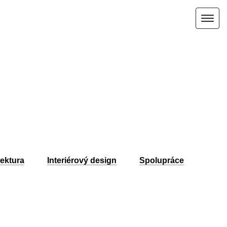
Togg
navig
tektura
Interiérový design
Spolupráce