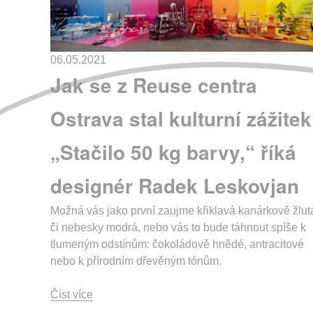
06.05.2021
Jak se z Reuse centra
Ostrava stal kulturní zážite
„Stačilo 50 kg barvy,“ říká
designér Radek Leskovjan
Možná vás jako první zaujme křiklavá kanárkově žlut
či nebesky modrá, nebo vás to bude táhnout spíše k
tlumeným odstínům: čokoládově hnědé, antracitové
nebo k přírodním dřevěným tónům.
Číst více