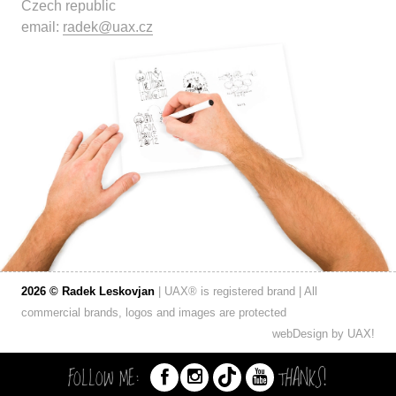
Czech republic
email:
radek@uax.cz
2026 © Radek Leskovjan
| UAX® is registered brand | All
commercial brands, logos and images are protected
webDesign by
UAX!
FOLLOW ME:
THANKS!