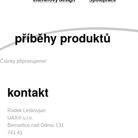
příběhy produktů
Články připravujeme!
kontakt
Radek Leskovjan
UAX® s.r.o.
Bernartice nad Odrou 131
741 41