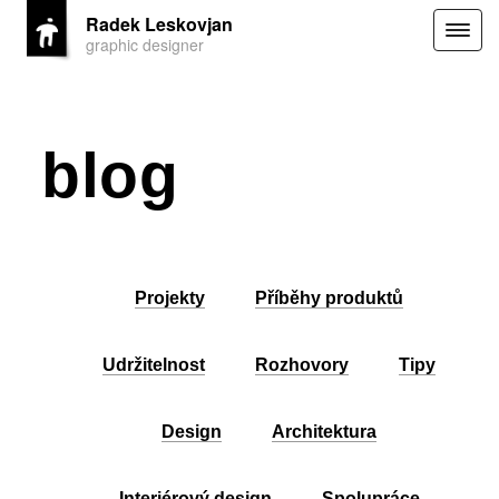
Radek Leskovjan
Togg
graphic designer
navig
blog
Projekty
Příběhy produktů
Udržitelnost
Rozhovory
Tipy
Design
Architektura
Interiérový design
Spolupráce