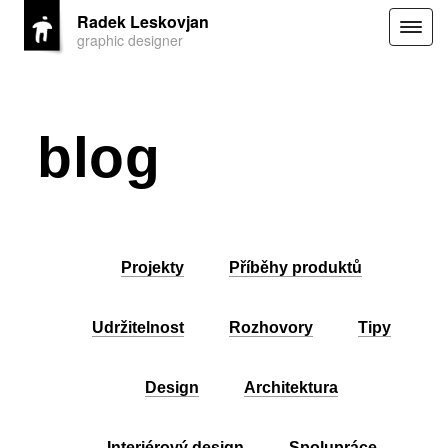
Radek Leskovjan
Togg
graphic designer
navig
blog
Projekty
Příběhy produktů
Udržitelnost
Rozhovory
Tipy
Design
Architektura
Interiérový design
Spolupráce