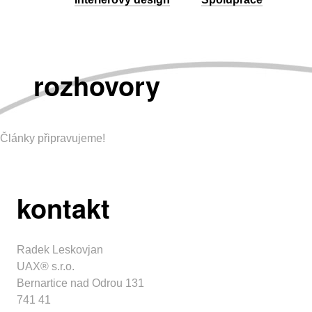
rozhovory
Články připravujeme!
kontakt
Radek Leskovjan
UAX® s.r.o.
Bernartice nad Odrou 131
741 41