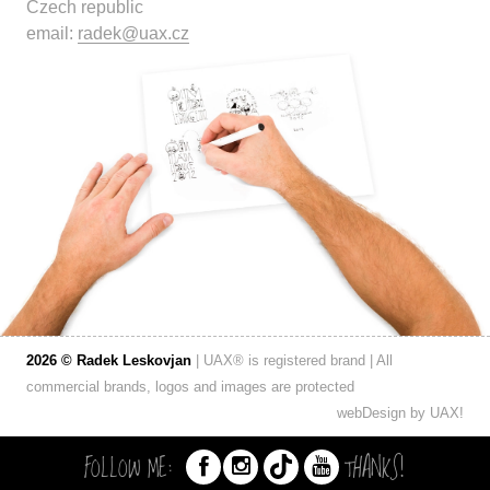
Czech republic
email:
radek@uax.cz
2026 © Radek Leskovjan
| UAX® is registered brand | All
commercial brands, logos and images are protected
webDesign by
UAX!
FOLLOW ME:
THANKS!